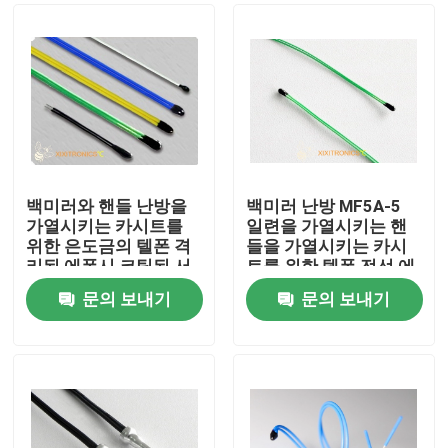
백미러와 핸들 난방을
백미러 난방 MF5A-5
가열시키는 카시트를
일련을 가열시키는 핸
위한 은도금의 텔폰 격
들을 가열시키는 카시
리된 에폭시 코팅된 서
트를 위한 텔폰 전선 에
미스터
폭시 코팅된 서미스터
문의 보내기
문의 보내기
홈
회사 소개
접촉