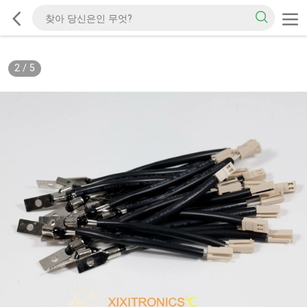
2
/
5