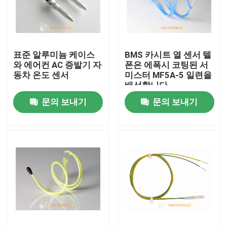
제품 소개
표준 알루미늄 케이스
BMS 카시트 열 센서 텔
NTC 온도 센서
와 에어컨 AC 증발기 자
폰은 에폭시 코팅된 서
동차 온도 센서
미스터 MF5A-5 일련을
배선합니다
의학 온도 탐침
문의 보내기
문의 보내기
자동차 온도 센서
글라스 NTC 서미스터
에폭시 코팅된 서미스터
가전 제품 센서