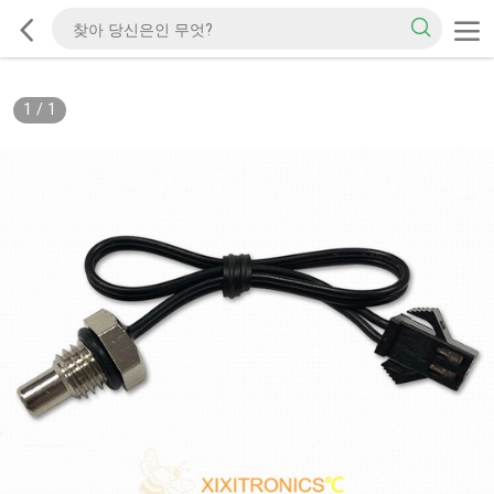
1
/
1